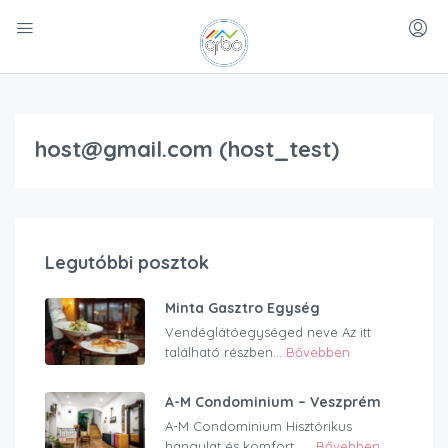
host@gmail.com (host_test)
Legutóbbi posztok
Minta Gasztro Egység
Vendéglátóegységed neve Az itt
található részben...
Bővebben
A-M Condominium – Veszprém
A-M Condominium Hisztórikus
hangulat és komfort…...
Bővebben