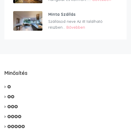
Minta Szállás
Szállásod neve Az itt található
részben...
Bővebben
Minősítés
✪
✪✪
✪✪✪
✪✪✪✪
✪✪✪✪✪