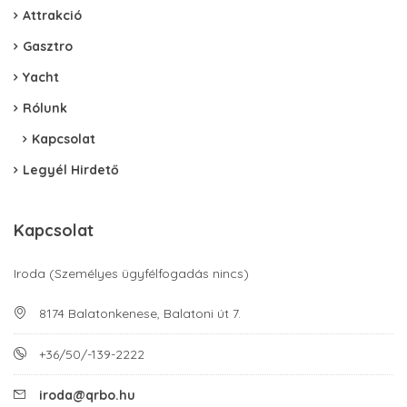
Attrakció
Gasztro
Yacht
Rólunk
Kapcsolat
Legyél Hirdető
Kapcsolat
Iroda (Személyes ügyfélfogadás nincs)
8174 Balatonkenese, Balatoni út 7.
+36/50/-139-2222
iroda@qrbo.hu