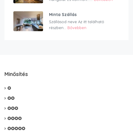
Minta Szállás
Szállásod neve Az itt található
részben...
Bővebben
Minősítés
✪
✪✪
✪✪✪
✪✪✪✪
✪✪✪✪✪