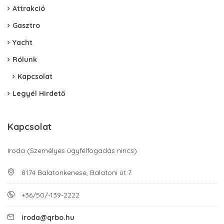
Attrakció
Gasztro
Yacht
Rólunk
Kapcsolat
Legyél Hirdető
Kapcsolat
Iroda (Személyes ügyfélfogadás nincs)
8174 Balatonkenese, Balatoni út 7.
+36/50/-139-2222
iroda@qrbo.hu