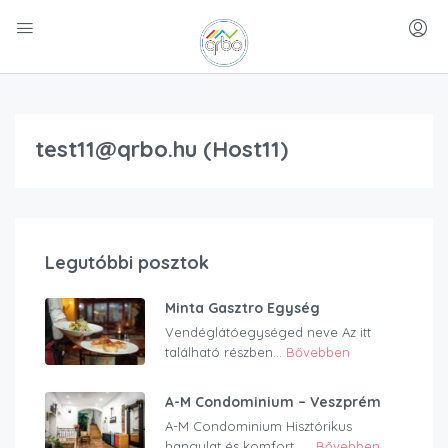
test11@qrbo.hu (Host11)
Legutóbbi posztok
Minta Gasztro Egység
Vendéglátóegységed neve Az itt
található részben...
Bővebben
A-M Condominium – Veszprém
A-M Condominium Hisztórikus
hangulat és komfort…...
Bővebben