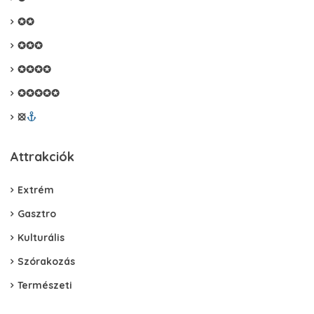
✪✪
✪✪✪
✪✪✪✪
✪✪✪✪✪
⦻
Attrakciók
Extrém
Gasztro
Kulturális
Szórakozás
Természeti