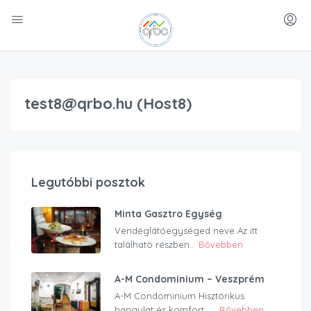
test8@qrbo.hu (Host8)
Legutóbbi posztok
Minta Gasztro Egység
Vendéglátóegységed neve Az itt
található részben...
Bővebben
A-M Condominium – Veszprém
A-M Condominium Hisztórikus
hangulat és komfort…...
Bővebben