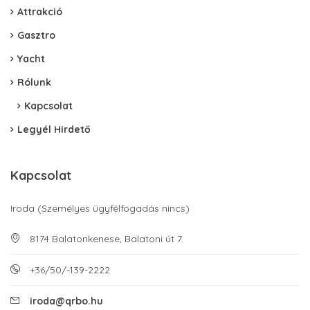
Attrakció
Gasztro
Yacht
Rólunk
Kapcsolat
Legyél Hirdető
Kapcsolat
Iroda (Személyes ügyfélfogadás nincs)
8174 Balatonkenese, Balatoni út 7.
+36/50/-139-2222
iroda@qrbo.hu