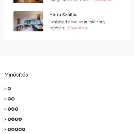
Minta Szállás
Szállásod neve Az itt található
részben...
Bővebben
Minősítés
✪
✪✪
✪✪✪
✪✪✪✪
✪✪✪✪✪