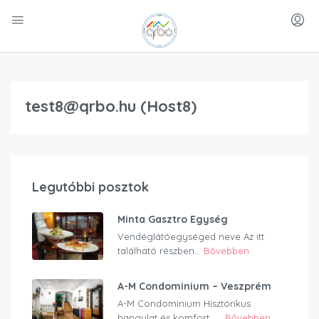
test8@qrbo.hu (Host8)
Legutóbbi posztok
Minta Gasztro Egység
Vendéglátóegységed neve Az itt
található részben...
Bővebben
A-M Condominium – Veszprém
A-M Condominium Hisztórikus
hangulat és komfort…...
Bővebben