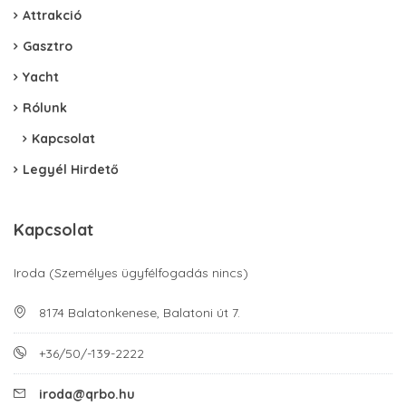
Attrakció
Gasztro
Yacht
Rólunk
Kapcsolat
Legyél Hirdető
Kapcsolat
Iroda (Személyes ügyfélfogadás nincs)
8174 Balatonkenese, Balatoni út 7.
+36/50/-139-2222
iroda@qrbo.hu