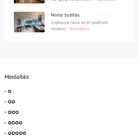
Minta Szállás
Szállásod neve Az itt található
részben...
Bővebben
Minősítés
✪
✪✪
✪✪✪
✪✪✪✪
✪✪✪✪✪