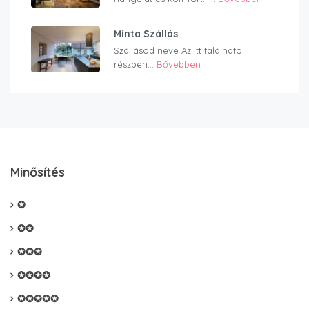
Minta Szállás
Szállásod neve Az itt található
részben...
Bővebben
Minősítés
✪
✪✪
✪✪✪
✪✪✪✪
✪✪✪✪✪