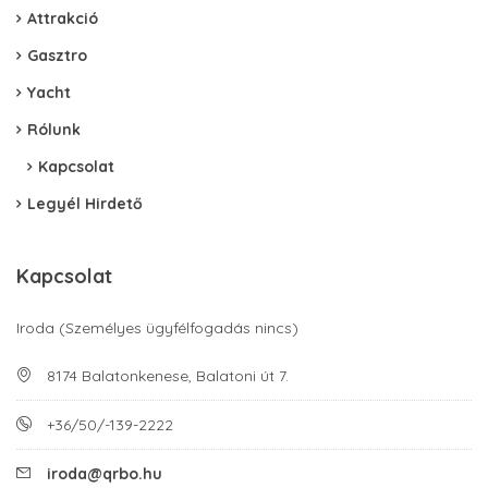
Attrakció
Gasztro
Yacht
Rólunk
Kapcsolat
Legyél Hirdető
Kapcsolat
Iroda (Személyes ügyfélfogadás nincs)
8174 Balatonkenese, Balatoni út 7.
+36/50/-139-2222
iroda@qrbo.hu