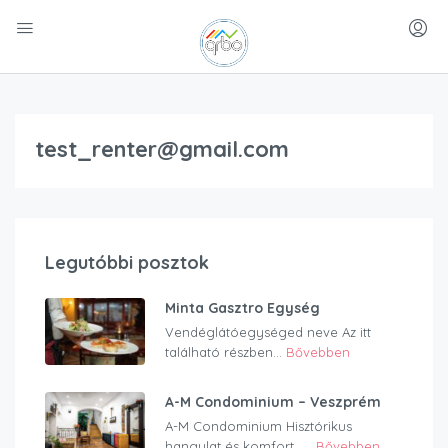
test_renter@gmail.com
Legutóbbi posztok
Minta Gasztro Egység
Vendéglátóegységed neve Az itt
található részben...
Bővebben
A-M Condominium – Veszprém
A-M Condominium Hisztórikus
hangulat és komfort…...
Bővebben