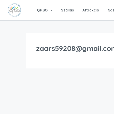
QRBO
Szállás
Attrakció
Gas
zaars59208@gmail.co