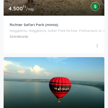
Ft
4.500
/nap
Richter Safari Park (minta)
Nagykőrös, Nagykőrös, Safari Park Richter, Pótharaszti út, 
Szórakozás