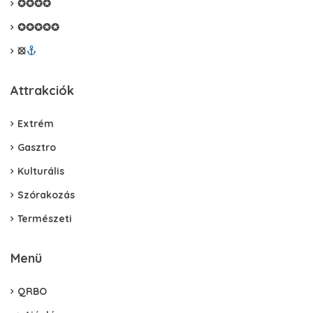
✪✪✪✪
✪✪✪✪✪
⦻
Attrakciók
Extrém
Gasztro
Kulturális
Szórakozás
Természeti
Menü
QRBO