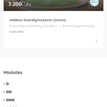
Ft
3.200
/Fő
Helikon Kastélymúzeum (minta)
Keszthely, Keszthely, Kastély u. 1, 8360 Magyarország
Kulturális
Minősítés
✪
✪✪
✪✪✪