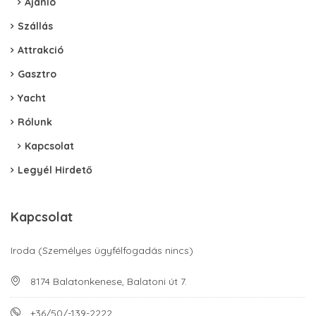
Ajánló
Szállás
Attrakció
Gasztro
Yacht
Rólunk
Kapcsolat
Legyél Hirdető
Kapcsolat
Iroda (Személyes ügyfélfogadás nincs)
8174 Balatonkenese, Balatoni út 7.
+36/50/-139-2222