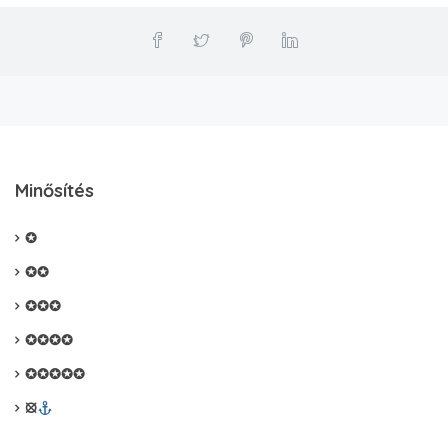
Minősítés
✪
✪✪
✪✪✪
✪✪✪✪
✪✪✪✪✪
⦻