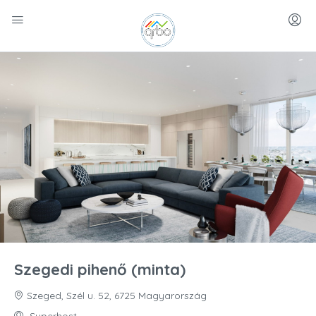
Szegedi pihenő (minta)
Szeged, Szél u. 52, 6725 Magyarország