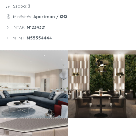
Szoba:
3
Minősítés:
Apartman / ✪✪
NTAK:
M1234321
MTMT:
M55554444