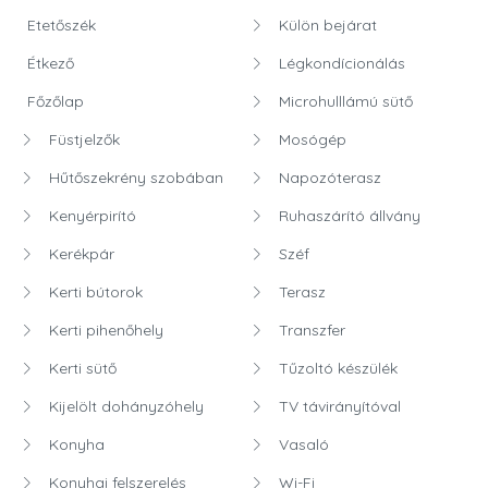
Etetőszék
Külön bejárat
Étkező
Légkondícionálás
Főzőlap
Microhulllámú sütő
Füstjelzők
Mosógép
Hűtőszekrény szobában
Napozóterasz
Kenyérpirító
Ruhaszárító állvány
Kerékpár
Széf
Kerti bútorok
Terasz
Kerti pihenőhely
Transzfer
Kerti sütő
Tűzoltó készülék
Kijelölt dohányzóhely
TV távirányítóval
Konyha
Vasaló
Konyhai felszerelés
Wi-Fi