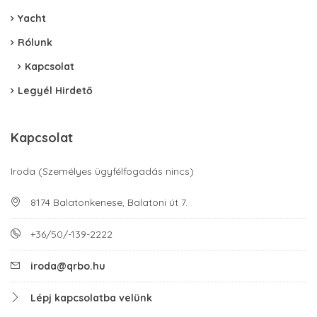
Yacht
Rólunk
Kapcsolat
Legyél Hirdető
Kapcsolat
Iroda (Személyes ügyfélfogadás nincs)
8174 Balatonkenese, Balatoni út 7.
+36/50/-139-2222
iroda@qrbo.hu
Lépj kapcsolatba velünk