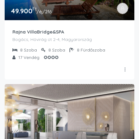
Ft
49.900
/éj/2fő
Rajna VillaBridge&SPA
Bogács, Hóvirág út 2-4, Magyarország
8
Szoba
8
Szoba
8
Fürdőszoba
17
Vendég
✪✪✪✪