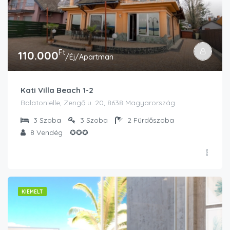
Ft
110.000
/Éj/Apartman
Kati Villa Beach 1-2
Balatonlelle, Zengő u. 20, 8638 Magyarország
3
Szoba
3
Szoba
2
Fürdőszoba
8
Vendég
✪✪✪
KIEMELT