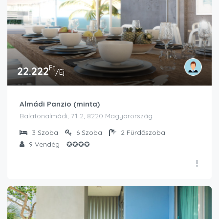
Ft
22.222
/Ej
Almádi Panzio (minta)
Balatonalmádi, 71 2, 8220 Magyarország
3
Szoba
6
Szoba
2
Fürdőszoba
9
Vendég
✪✪✪✪