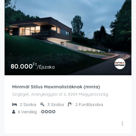
Ft
80.000
/Éjszaka
Minimál Stílus Maximalistáknak (minta)
Szigliget, Aranykagylói út 6, 8264 Magyarország
2
Szoba
3
Szoba
2
Fürdőszoba
6
Vendég
✪✪✪✪