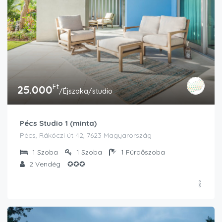
Ft
25.000
/Éjszaka/studio
Pécs Studio 1 (minta)
Pécs, Rákóczi út 42, 7623 Magyarország
1
Szoba
1
Szoba
1
Fürdőszoba
2
Vendég
✪✪✪