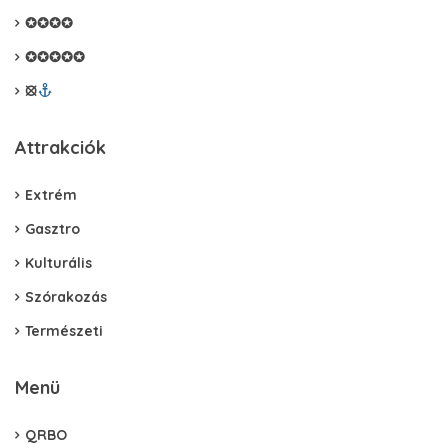
✪✪✪✪
✪✪✪✪✪
⦻
Attrakciók
Extrém
Gasztro
Kulturális
Szórakozás
Természeti
Menü
QRBO