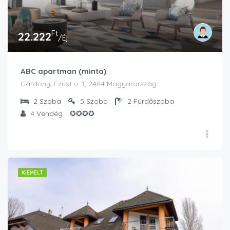
Ft
22.222
/Éj
ABC apartman (minta)
Gárdony, Ezüst u. 1, 2484 Magyarország
2
Szoba
5
Szoba
2
Fürdőszoba
4
Vendég
✪✪✪✪
KIEMELT