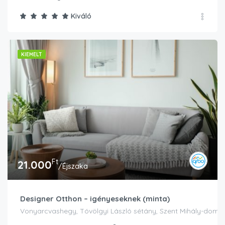
Kiváló
KIEMELT
Ft
21.000
/Éjszaka
Designer Otthon – igényeseknek (minta)
Vonyarcvashegy, Tóvölgyi László sétány, Szent Mihály-domb