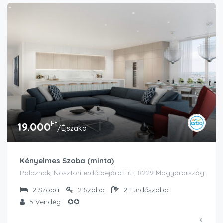
Ft
19.000
/Éjszaka
Kényelmes Szoba (minta)
Paloznak, Nosztori erdő bejárati út, 8229 Magyarország
2
Szoba
2
Szoba
2
Fürdőszoba
5
Vendég
✪✪