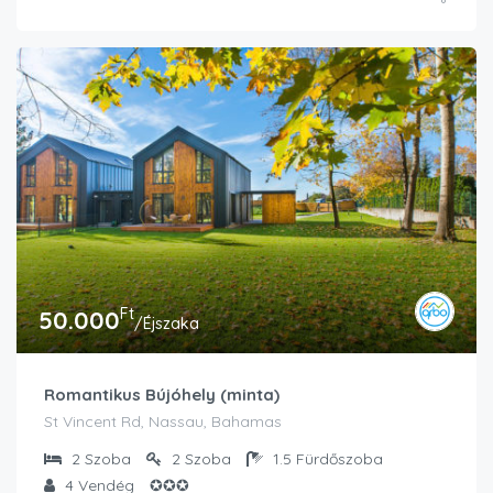
Ft
50.000
/Éjszaka
Romantikus Bújóhely (minta)
St Vincent Rd, Nassau, Bahamas
2
Szoba
2
Szoba
1.5
Fürdőszoba
4
Vendég
✪✪✪