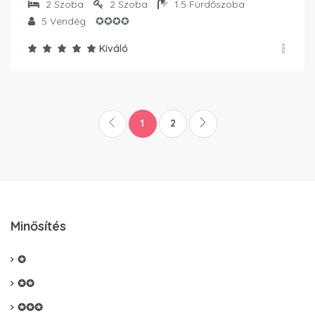
2
Szoba
2
Szoba
1.5
Fürdőszoba
5
Vendég
✪✪✪✪
Kiváló
1
2
Minősítés
✪
✪✪
✪✪✪