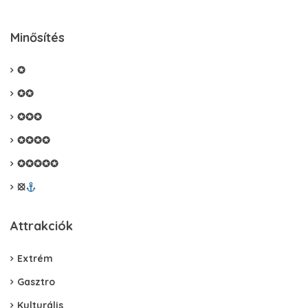
Minősítés
✪
✪✪
✪✪✪
✪✪✪✪
✪✪✪✪✪
⦻
Attrakciók
Extrém
Gasztro
Kulturális