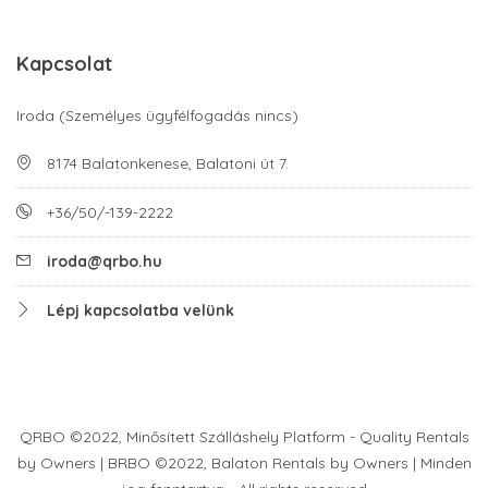
Kapcsolat
Iroda (Személyes ügyfélfogadás nincs)
8174 Balatonkenese, Balatoni út 7.
+36/50/-139-2222
iroda@qrbo.hu
Lépj kapcsolatba velünk
QRBO ©2022, Minősített Szálláshely Platform - Quality Rentals
by Owners | BRBO ©2022, Balaton Rentals by Owners | Minden