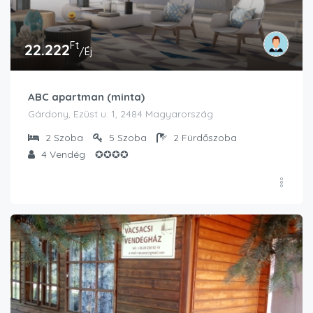
Ft
22.222
/Éj
ABC apartman (minta)
Gárdony, Ezüst u. 1, 2484 Magyarország
2
Szoba
5
Szoba
2
Fürdőszoba
4
Vendég
✪✪✪✪