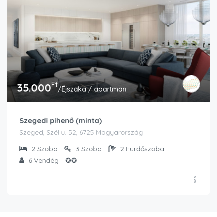
Ft
35.000
/Éjszaka / apartman
Szegedi pihenő (minta)
Szeged, Szél u. 52, 6725 Magyarország
2
Szoba
3
Szoba
2
Fürdőszoba
6
Vendég
✪✪