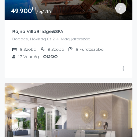
Ft
49.900
/éj/2fő
Rajna VillaBridge&SPA
Bogács, Hóvirág út 2-4, Magyarország
8
Szoba
8
Szoba
8
Fürdőszoba
17
Vendég
✪✪✪✪