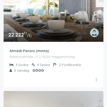
Ft
22.222
/Ej
Almádi Panzio (minta)
Balatonalmádi, 71 2, 8220 Magyarország
3
Szoba
6
Szoba
2
Fürdőszoba
9
Vendég
✪✪✪✪