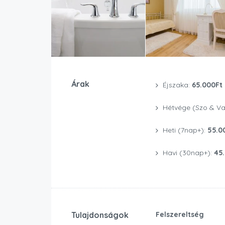
Árak
Éjszaka:
65.000Ft
Hétvége (Szo & Va
Heti (7nap+):
55.0
Havi (30nap+):
45
Tulajdonságok
Felszereltség