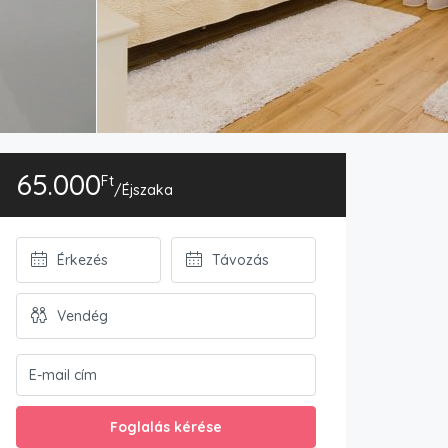
65.000
Ft
/Éjszaka
Foglalás kérése