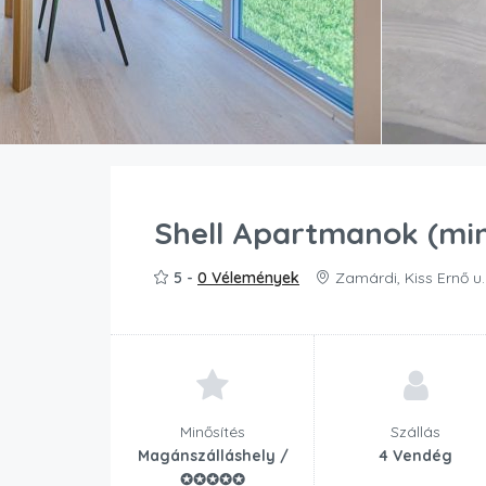
Shell Apartmanok (mi
5 -
0 Vélemények
Zamárdi, Kiss Ernő u
Minősítés
Szállás
Magánszálláshely /
4 Vendég
✪✪✪✪✪