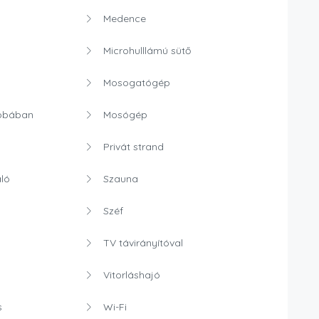
Medence
Microhulllámú sütő
Mosogatógép
obában
Mosógép
Privát strand
ló
Szauna
Széf
TV távirányítóval
Vitorláshajó
s
Wi-Fi