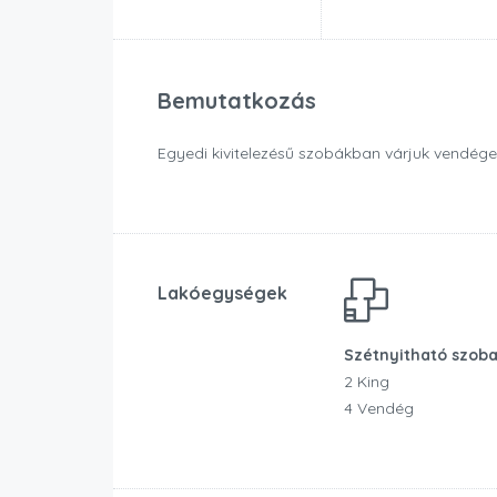
Bemutatkozás
Egyedi kivitelezésű szobákban várjuk vendégei
Lakóegységek
Szétnyitható szob
2 King
4 Vendég