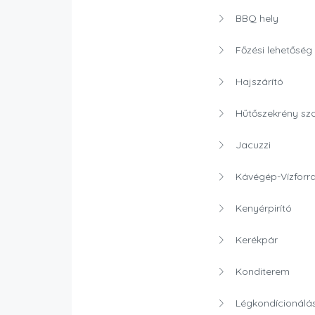
BBQ hely
Főzési lehetőség
Hajszárító
Hűtőszekrény sz
Jacuzzi
Kávégép-Vízforra
Kenyérpirító
Kerékpár
Konditerem
Légkondícionálá