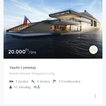
Ft
20.000
/óra
Yacht 1 (minta)
Balatonfüred, Magyarország
3
Szoba
4
Szoba
3
Fürdőszoba
10
Vendég
⦻