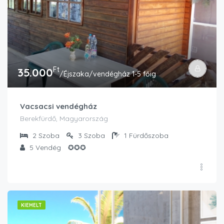
Ft
35.000
/Éjszaka/vendégház 1-5 főig
Vacsacsi vendégház
Berekfürdő, Magyarország
2
Szoba
3
Szoba
1
Fürdőszoba
5
Vendég
✪✪✪
KIEMELT