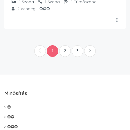
1
Szoba
1
Szoba
1
Fürdőszoba
2
Vendég
✪✪✪
1
2
3
Minősítés
✪
✪✪
✪✪✪