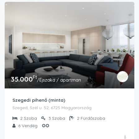
Ft
35.000
/Éjszaka / apartman
Szegedi pihenő (minta)
Szeged, Szél u. 52, 6725 Magyarország
2
Szoba
3
Szoba
2
Fürdőszoba
6
Vendég
✪✪