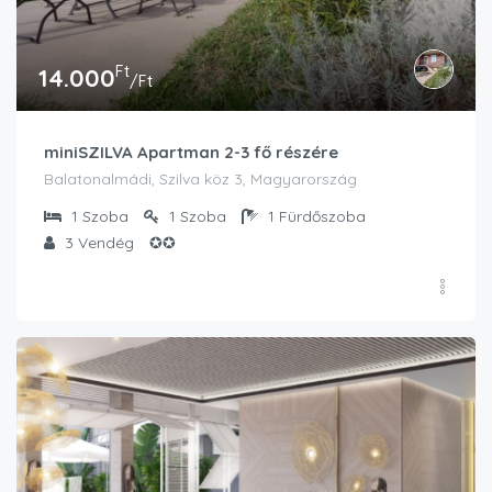
Ft
14.000
/Ft
miniSZILVA Apartman 2-3 fő részére
Balatonalmádi, Szilva köz 3, Magyarország
1
Szoba
1
Szoba
1
Fürdőszoba
3
Vendég
✪✪