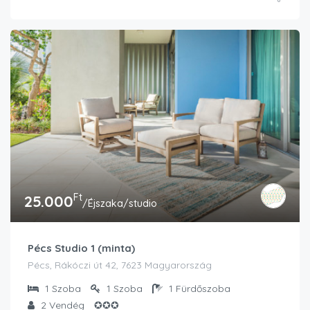
Ft
25.000
/Éjszaka/studio
Pécs Studio 1 (minta)
Pécs, Rákóczi út 42, 7623 Magyarország
1
Szoba
1
Szoba
1
Fürdőszoba
2
Vendég
✪✪✪