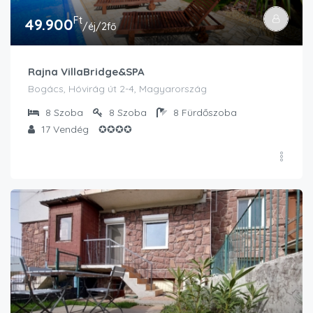
Ft
49.900
/éj/2fő
Rajna VillaBridge&SPA
Bogács, Hóvirág út 2-4, Magyarország
8
Szoba
8
Szoba
8
Fürdőszoba
17
Vendég
✪✪✪✪