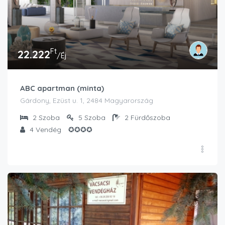
Ft
22.222
/Éj
ABC apartman (minta)
Gárdony, Ezüst u. 1, 2484 Magyarország
2
Szoba
5
Szoba
2
Fürdőszoba
4
Vendég
✪✪✪✪