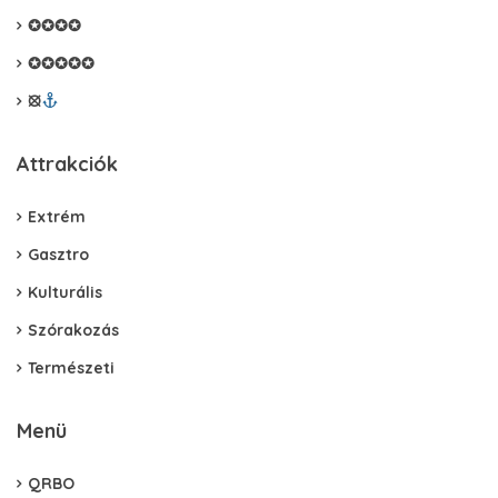
✪✪✪✪
✪✪✪✪✪
⦻
Attrakciók
Extrém
Gasztro
Kulturális
Szórakozás
Természeti
Menü
QRBO