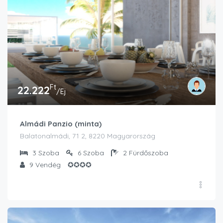
Ft
22.222
/Ej
Almádi Panzio (minta)
Balatonalmádi, 71 2, 8220 Magyarország
3
Szoba
6
Szoba
2
Fürdőszoba
9
Vendég
✪✪✪✪