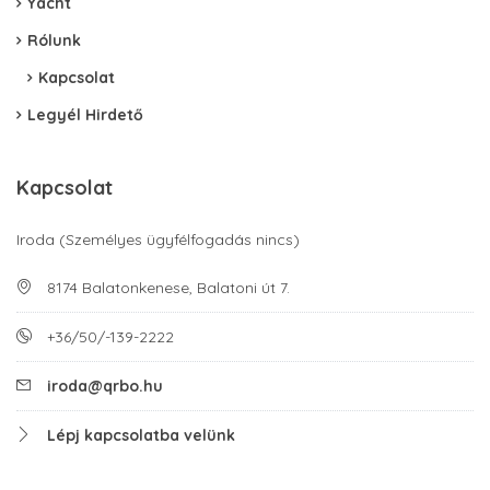
Yacht
Rólunk
Kapcsolat
Legyél Hirdető
Kapcsolat
Iroda (Személyes ügyfélfogadás nincs)
8174 Balatonkenese, Balatoni út 7.
+36/50/-139-2222
iroda@qrbo.hu
Lépj kapcsolatba velünk