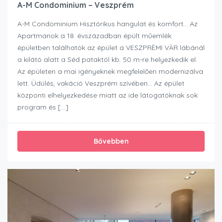
A-M Condominium – Veszprém
A-M Condominium Hisztórikus hangulat és komfort… Az
Apartmanok a 18. évszázadban épült műemlék
épületben találhatók az épület a VESZPRÈMI VÀR lábánál
a kilátó alatt a Séd pataktól kb. 50 m-re helyezkedik el.
Az épületen a mai igényeknek megfelelően modernizálva
lett. Üdülés, vakáció Veszprém szívében… Az épület
központi elhelyezkedése miatt az ide látogatóknak sok
program és […]
Bővebben