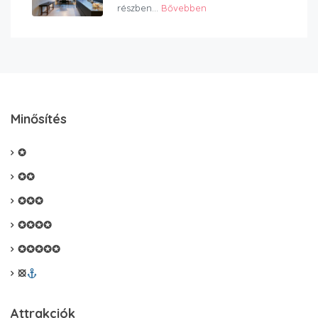
részben...
Bővebben
Minősítés
✪
✪✪
✪✪✪
✪✪✪✪
✪✪✪✪✪
⦻
Attrakciók