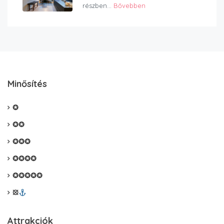
részben...
Bővebben
Minősítés
✪
✪✪
✪✪✪
✪✪✪✪
✪✪✪✪✪
⦻
Attrakciók