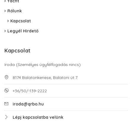
Yacht
Rólunk
Kapcsolat
Legyél Hirdető
Kapcsolat
Iroda (Személyes ügyfélfogadás nincs)
8174 Balatonkenese, Balatoni út 7.
+36/50/-139-2222
iroda@qrbo.hu
Lépj kapcsolatba velünk