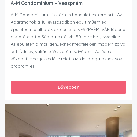
A-M Condominium – Veszprém
A-M Condominium Hisztórikus hangulat és komfort… Az
Apartmanok a 18. évszázadban épült műemlék
épületben találhatók az épület a VESZPRÈMI VÀR lábánál
a kilátó alatt a Séd pataktól kb. 50 m-re helyezkedik el.
Az épületen a mai igényeknek megfelelően modernizálva
lett. Üdülés, vakáció Veszprém szívében… Az épület
központi elhelyezkedése miatt az ide látogatóknak sok
program és […]
Bővebben